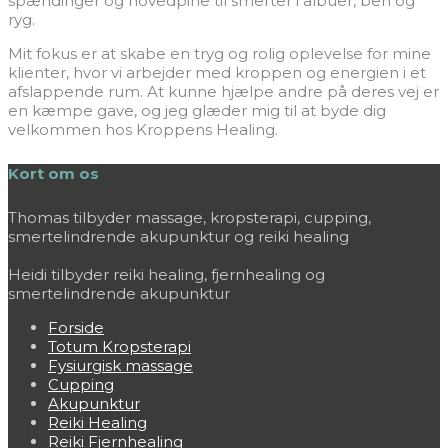
spændinger og hovedpine til smerter i albuer, ben og
ryg.
Mit fokus er at skabe en tryg og rolig oplevelse for mine
klienter, hvor vi arbejder med kroppen og energien i et
afslappende rum. At kunne hjælpe andre på deres vej er
en kæmpe gave, og jeg glæder mig til at byde dig
velkommen hos Kroppens Healing.
Kort om os
Thomas tilbyder massage, kropsterapi, cupping,
smertelindrende akupunktur og reiki healing
Heidi tilbyder reiki healing, fjernhealing og
smertelindrende akupunktur
Forside
Totum Kropsterapi
Fysiurgisk massage
Cupping
Akupunktur
Reiki Healing
Reiki Fjernhealing