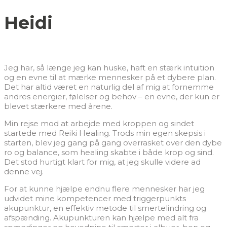
Heidi
Jeg har, så længe jeg kan huske, haft en stærk intuition
og en evne til at mærke mennesker på et dybere plan.
Det har altid været en naturlig del af mig at fornemme
andres energier, følelser og behov – en evne, der kun er
blevet stærkere med årene.
Min rejse mod at arbejde med kroppen og sindet
startede med Reiki Healing. Trods min egen skepsis i
starten, blev jeg gang på gang overrasket over den dybe
ro og balance, som healing skabte i både krop og sind.
Det stod hurtigt klart for mig, at jeg skulle videre ad
denne vej.
For at kunne hjælpe endnu flere mennesker har jeg
udvidet mine kompetencer med triggerpunkts
akupunktur, en effektiv metode til smertelindring og
afspænding. Akupunkturen kan hjælpe med alt fra