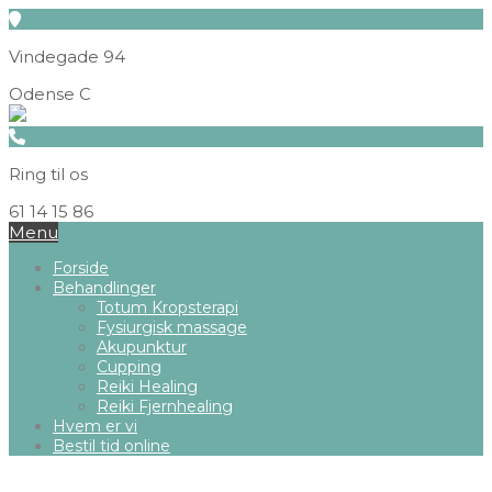
Vindegade 94
Odense C
Ring til os
61 14 15 86
Menu
Forside
Behandlinger
Totum Kropsterapi
Fysiurgisk massage
Akupunktur
Cupping
Reiki Healing
Reiki Fjernhealing
Hvem er vi
Bestil tid online