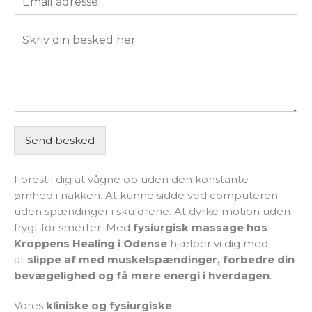
m
e
*
a
l
S
i
e
k
l
f
r
*
o
i
n
v
n
d
u
i
m
n
m
Send besked
b
e
e
r
s
*
Forestil dig at vågne op uden den konstante
k
ømhed i nakken. At kunne sidde ved computeren
e
uden spændinger i skuldrene. At dyrke motion uden
d
frygt for smerter. Med
fysiurgisk massage hos
h
e
Kroppens Healing i Odense
hjælper vi dig med
r
at
slippe af med muskelspændinger, forbedre din
*
bevægelighed og få mere energi i hverdagen
.
Vores
kliniske og fysiurgiske