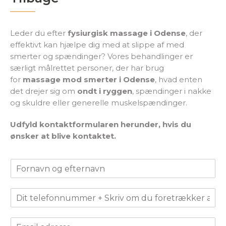
Leder du efter
fysiurgisk massage i Odense
, der
effektivt kan hjælpe dig med at slippe af med
smerter og spændinger? Vores behandlinger er
særligt målrettet personer, der har brug
for
massage mod smerter i Odense
, hvad enten
det drejer sig om
ondt i ryggen
, spændinger i nakke
og skuldre eller generelle muskelspændinger.
Udfyld kontaktformularen herunder, hvis du
ønsker at blive kontaktet.
D
i
t
D
n
i
a
t
v
E
t
n