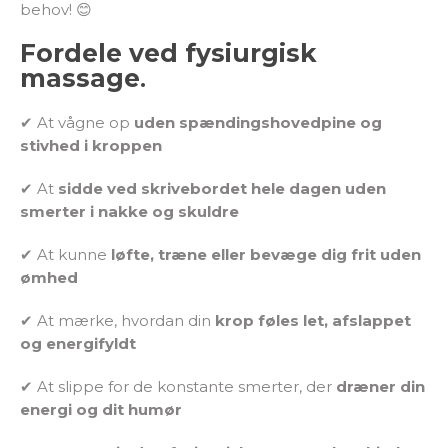
behov! 😊
Fordele ved fysiurgisk
massage
.
✔ At vågne op
uden spændingshovedpine og
stivhed i kroppen
✔ At
sidde ved skrivebordet hele dagen uden
smerter i nakke og skuldre
✔ At kunne
løfte, træne eller bevæge dig frit uden
ømhed
✔ At mærke, hvordan din
krop føles let, afslappet
og energifyldt
✔ At slippe for de konstante smerter, der
dræner din
energi og dit humør