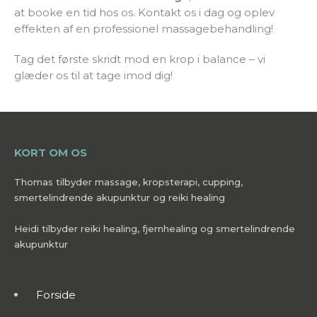
at booke en tid hos os. Kontakt os i dag og oplev
effekten af en professionel massagebehandling!
Tag det første skridt mod en krop i balance – vi
glæder os til at tage imod dig!
KORT OM OS
Thomas tilbyder massage, kropsterapi, cupping,
smertelindrende akupunktur og reiki healing
Heidi tilbyder reiki healing, fjernhealing og smertelindrende
akupunktur
Forside